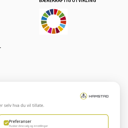
BÆREKRAFTIG UTVIKLING
T
 selv hva du vil tillate.
Preferanser
Husker dine valg og innstillinger