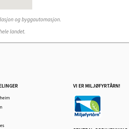
ntilasjon og byggautomasjon.
hele landet.
ELINGER
VI ER MILJØFYRTÅRN!
dheim
n
es