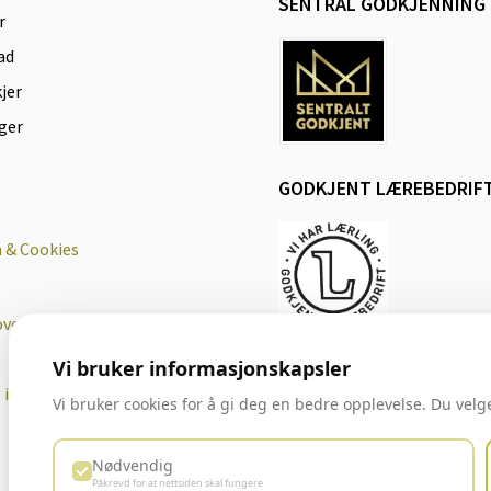
SENTRAL GODKJENNING
r
ad
jer
ger
GODKJENT LÆREBEDRIF
 & Cookies
oven
Vi bruker informasjonskapsler
g i Hamstad
Vi bruker cookies for å gi deg en bedre opplevelse. Du velger
Nødvendig
Påkrevd for at nettsiden skal fungere