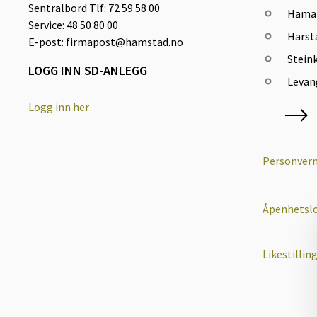
Sentralbord Tlf: 72 59 58 00
Hama
Service: 48 50 80 00
Harst
E-post: firmapost@hamstad.no
Steink
LOGG INN SD-ANLEGG
Levan
Logg inn her
Personvern
Åpenhetsl
Likestillin