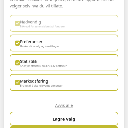
velger selv hva du vil tillate.
Nødvendig
Påkrevd for at nettsiden skal fungere
Preferanser
BÆREKRAFTIG UTVIKLING
Husker dine valg og innstillinger
Statistikk
Anonym statistikk om bruk av nettsiden
Markedsføring
Brukes til å vise relevante annonser
Avvis alle
Logg inn ansatt
Lagre valg