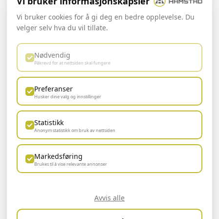
Vi bruker informasjonskapsler
SOSIALE MEDIER
Vi bruker cookies for å gi deg en bedre opplevelse. Du
velger selv hva du vil tillate.
Nødvendig
Påkrevd for at nettsiden skal fungere
BÆREKRAFTIG UTVIKLING
Preferanser
Husker dine valg og innstillinger
Statistikk
Anonym statistikk om bruk av nettsiden
Markedsføring
Brukes til å vise relevante annonser
Avvis alle
Logg inn ansatt