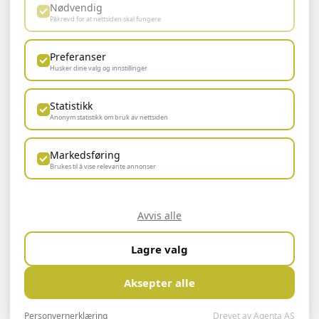
Nødvendig
Påkrevd for at nettsiden skal fungere
BÆREKRAFTIG UTVIKLING
Preferanser
Husker dine valg og innstillinger
Statistikk
Anonym statistikk om bruk av nettsiden
Markedsføring
Brukes til å vise relevante annonser
Avvis alle
Logg inn ansatt
Lagre valg
Aksepter alle
Personvernerklæring
Drevet av Agenta AS